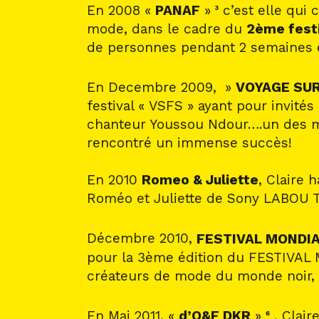
En 2008 «
PANAF
»
c’est elle qui 
3
mode, dans le cadre du
2ème festi
de personnes pendant 2 semaines et 
En Decembre 2009, »
VOYAGE SUR
festival « VSFS » ayant pour invit
chanteur Youssou Ndour….un des m
rencontré un immense succès!
En 2010
Romeo & Juliette
, Claire 
Roméo et Juliette de Sony LABOU T
Décembre 2010,
FESTIVAL MONDI
pour la 3ème édition du FESTIVAL
créateurs de mode du monde noir, 
En Mai 2011, «
d’O&F DKR
»
, Clair
6