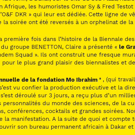
 en Afrique, les humoristes Omar Sy & Fred Testo
’O&F DKR » qui leur est dédiée. Cette ligne de v
e la soirée ont été reversés à un orphelinat de l
la première fois dans l’histoire de la Biennale d
en du groupe BENETTON, Claire a présenté «
le Gr
amdem Squad ». Ils ont construit une fresque mu
our le plus grand plaisir des biennalistes et de
nnuelle de la fondation Mo Ibrahim
, (qui trav
8
s’est vu confier la production exécutive et la dir
est déroulé sur 3 jours, a reçu plus d’un millier
 personnalités du monde des sciences, de la cultu
s, conférences, cocktails et grandes soirées. No
e la manifestation. A la suite de quoi et compte
ouvrir son bureau permanent africain à Dakar et n