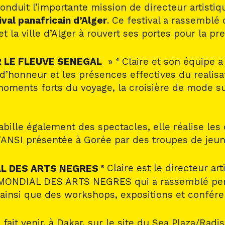
conduit l’importante mission de directeur artisti
val panafricain d’Alger
. Ce festival a rassemblé 
la ville d’Alger à rouvert ses portes pour la pr
 LE FLEUVE SENEGAL
»
Claire et son équipe a
4
és d’honneur et les présences effectives du real
oments forts du voyage, la croisière de mode 
habille également des spectacles, elle réalise le
ANSI présentée à Gorée par des troupes de jeun
AL DES ARTS NEGRES
Claire est le directeur a
5
 MONDIAL DES ARTS NEGRES qui a rassemblé pend
ainsi que des workshops, expositions et confére
e fait venir, à Dakar, sur le site du Sea Plaza/Rad