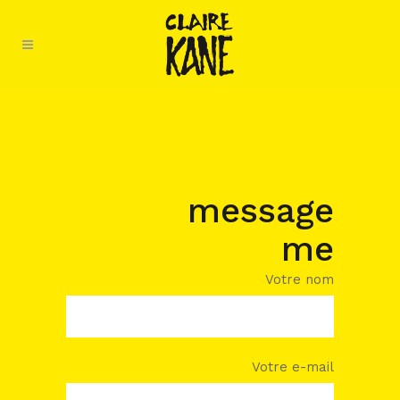
message
me
Votre nom
Votre e-mail