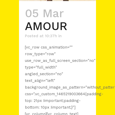
05 Mar
AMOUR
Posted at 10:37h
in
[vc_row css_animation=""
row_type="row"
use_row_as_full_screen_section="no"
type="full_width"
angled_section="no"
text_align="left"
background_image_as_pattern="without_patter
css=".vc_custom_1465219003664{padding-
top: 21px !important;padding-
bottom: 10px !important;}"]
[vc_column][vc_column_text]