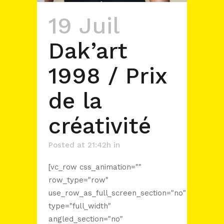
19 Juil
Dak’art
1998 / Prix
de la
créativité
Posted at 21:42h
in
[vc_row css_animation=""
row_type="row"
use_row_as_full_screen_section="no"
type="full_width"
angled_section="no"