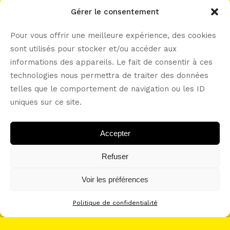
work with me?
Gérer le consentement
Pour vous offrir une meilleure expérience, des cookies
sont utilisés pour stocker et/ou accéder aux
informations des appareils. Le fait de consentir à ces
let’s connect -----
technologies nous permettra de traiter des données
telles que le comportement de navigation ou les ID
uniques sur ce site.
Accepter
Refuser
Voir les préférences
Politique de confidentialité
POLITIQUE DE CONFIDENTIALITÉ
CONDITIONS GÉNÉRALES D’UTILISATION (CGU)