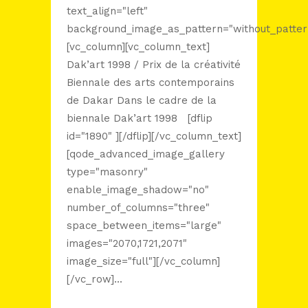
text_align="left"
background_image_as_pattern="without_patter
[vc_column][vc_column_text]
Dak’art 1998 / Prix de la créativité
Biennale des arts contemporains
de Dakar Dans le cadre de la
biennale Dak’art 1998 [dflip
id="1890" ][/dflip][/vc_column_text]
[qode_advanced_image_gallery
type="masonry"
enable_image_shadow="no"
number_of_columns="three"
space_between_items="large"
images="2070,1721,2071"
image_size="full"][/vc_column]
[/vc_row]...