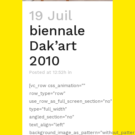
19 Juil
biennale
Dak’art
2010
Posted at 12:52h
in
[vc_row css_animation=""
row_type="row"
use_row_as_full_screen_section="no"
type="full_width"
angled_section="no"
text_align="left"
background_image_as_pattern="without_patter