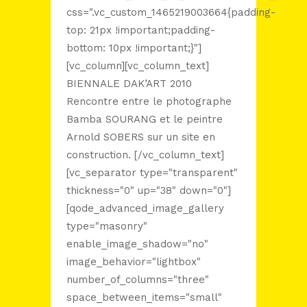
css=".vc_custom_1465219003664{padding-
top: 21px !important;padding-
bottom: 10px !important;}"]
[vc_column][vc_column_text]
BIENNALE DAK’ART 2010
Rencontre entre le photographe
Bamba SOURANG et le peintre
Arnold SOBERS sur un site en
construction. [/vc_column_text]
[vc_separator type="transparent"
thickness="0" up="38" down="0"]
[qode_advanced_image_gallery
type="masonry"
enable_image_shadow="no"
image_behavior="lightbox"
number_of_columns="three"
space_between_items="small"