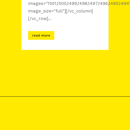
images="1501,1500,1499,1498,1497,1496,1495,1494
image_size="full"][/vc_column]
[/vc_row]...
read more