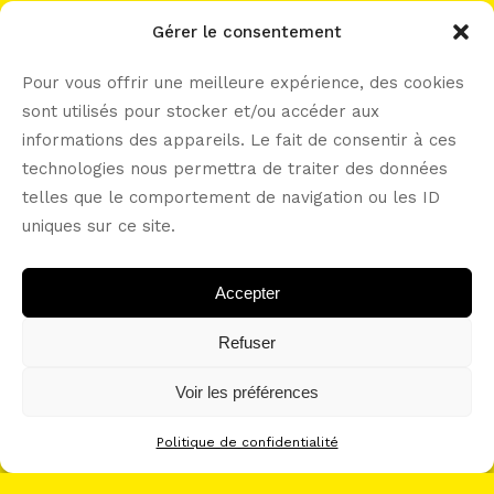
work with me?
Gérer le consentement
Pour vous offrir une meilleure expérience, des cookies
sont utilisés pour stocker et/ou accéder aux
informations des appareils. Le fait de consentir à ces
let’s connect -----
technologies nous permettra de traiter des données
telles que le comportement de navigation ou les ID
uniques sur ce site.
Accepter
Refuser
Voir les préférences
Politique de confidentialité
POLITIQUE DE CONFIDENTIALITÉ
CONDITIONS GÉNÉRALES D’UTILISATION (CGU)