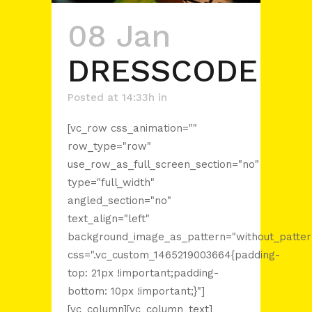
08 Jan
DRESSCODE
Posted at 14:33h
in
[vc_row css_animation=""
row_type="row"
use_row_as_full_screen_section="no"
type="full_width"
angled_section="no"
text_align="left"
background_image_as_pattern="without_patter
css=".vc_custom_1465219003664{padding-
top: 21px !important;padding-
bottom: 10px !important;}"]
[vc_column][vc_column_text]