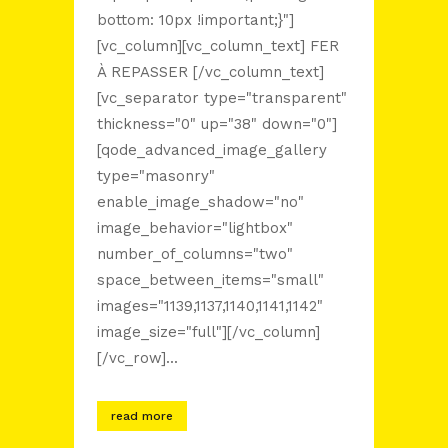
bottom: 10px !important;}"]
[vc_column][vc_column_text] FER
À REPASSER [/vc_column_text]
[vc_separator type="transparent"
thickness="0" up="38" down="0"]
[qode_advanced_image_gallery
type="masonry"
enable_image_shadow="no"
image_behavior="lightbox"
number_of_columns="two"
space_between_items="small"
images="1139,1137,1140,1141,1142"
image_size="full"][/vc_column]
[/vc_row]...
read more