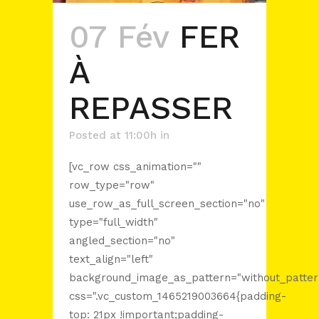
07 Fév
FER
À
REPASSER
Posted at 11:00h
in
[vc_row css_animation=""
row_type="row"
use_row_as_full_screen_section="no"
type="full_width"
angled_section="no"
text_align="left"
background_image_as_pattern="without_patter
css=".vc_custom_1465219003664{padding-
top: 21px !important;padding-