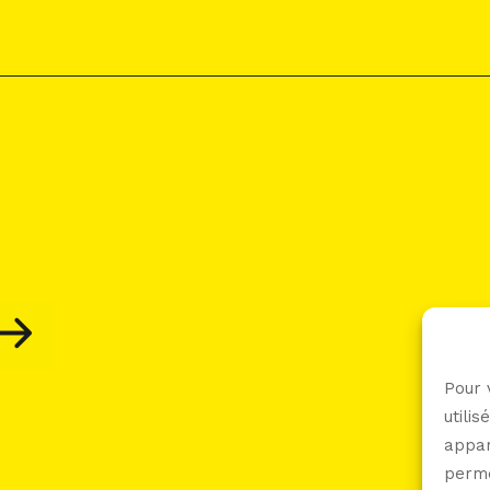
Pour 
utili
appar
perme