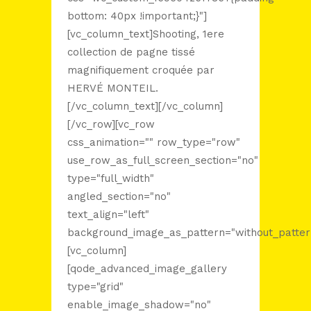
bottom: 40px !important;}"]
[vc_column_text]Shooting, 1ere
collection de pagne tissé
magnifiquement croquée par
HERVÉ MONTEIL.
[/vc_column_text][/vc_column]
[/vc_row][vc_row
css_animation="" row_type="row"
use_row_as_full_screen_section="no"
type="full_width"
angled_section="no"
text_align="left"
background_image_as_pattern="without_patter
[vc_column]
[qode_advanced_image_gallery
type="grid"
enable_image_shadow="no"