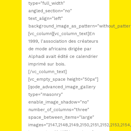
type="full_width"
angled_section="no"
text_align="left"
background_image_as_pattern="without_patter
[vc_column][vc_column_text]En
1999, l'association des créateurs
de mode africains dirigée par
Alphadi avait édité ce calendrier
imprimé sur bois.
[/vc_column_text]
[vc_empty_space height="50px"]
[qode_advanced_image_gallery
type="masonry"
enable_image_shadow="no"
number_of_columns="three"
space_between_items="large"
images="2147,2148,2149,2150,2151,2152,2153,2154,