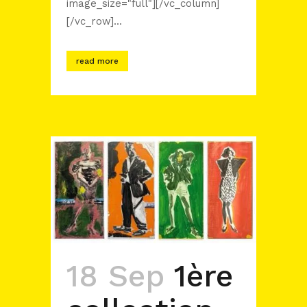
image_size="full"][/vc_column]
[/vc_row]...
read more
18 Sep
1ère