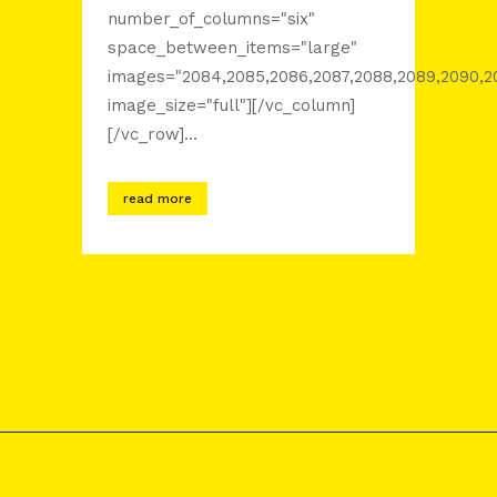
number_of_columns="six"
space_between_items="large"
images="2084,2085,2086,2087,2088,2089,2090,2
image_size="full"][/vc_column]
[/vc_row]...
read more