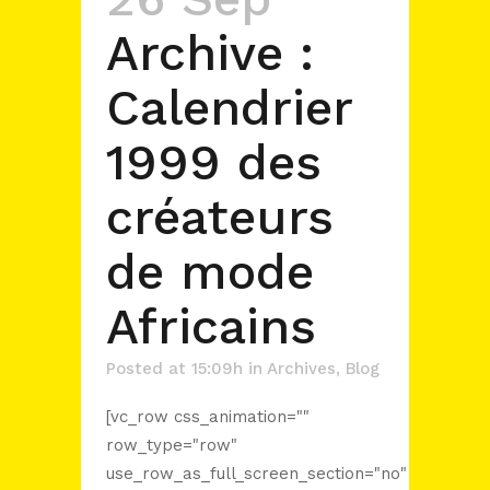
Archive :
Calendrier
1999 des
créateurs
de mode
Africains
Posted at 15:09h
in
Archives
,
Blog
[vc_row css_animation=""
row_type="row"
use_row_as_full_screen_section="no"