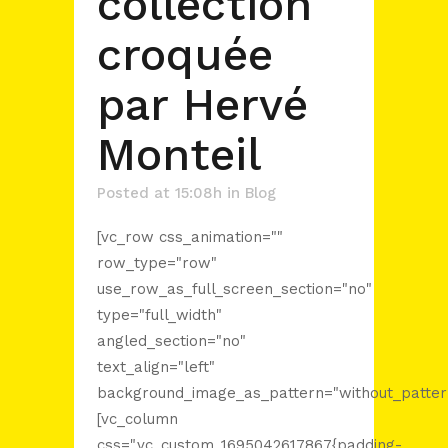
collection
croquée
par Hervé
Monteil
Posted at 15:08h
in
Blog
[vc_row css_animation=""
row_type="row"
use_row_as_full_screen_section="no"
type="full_width"
angled_section="no"
text_align="left"
background_image_as_pattern="without_patter
[vc_column
css=".vc_custom_1695042617867{padding-