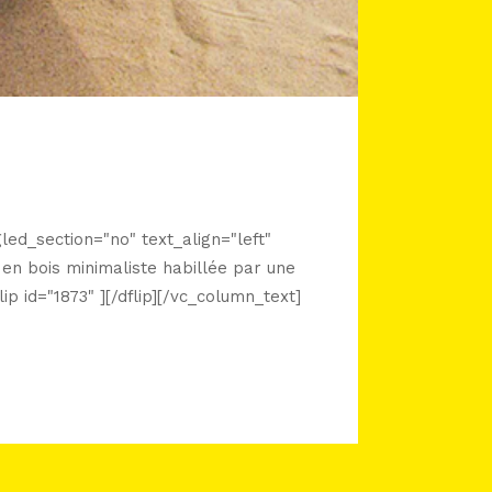
ed_section="no" text_align="left"
n bois minimaliste habillée par une
p id="1873" ][/dflip][/vc_column_text]