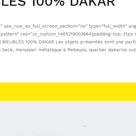
LES 100% DAKAR
 use_row_as_full_screen_section="no" type="full_width" angl
attern" css=".vc_custom_1465219003664{padding-top: 21px !
t] MEUBLES 100% DAKAR Les objets présentés sont une partie 
Seck, menuisier métallique à Rebeuss, quartier dakarois oubli