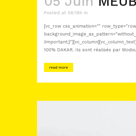
05 Juin
MEUB
Posted at 06:19h
in
[vc_row css_animation="" row_type="row"
background_image_as_pattern="without_p
!important;}"][vc_column][vc_column_tex
100% DAKAR. Ils sont réalisés par Modou 
read more