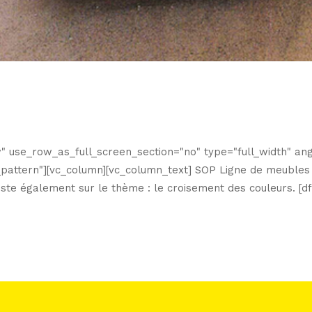
 use_row_as_full_screen_section="no" type="full_width" angl
attern"][vc_column][vc_column_text] SOP Ligne de meubles e
iste également sur le thème : le croisement des couleurs. [dfli