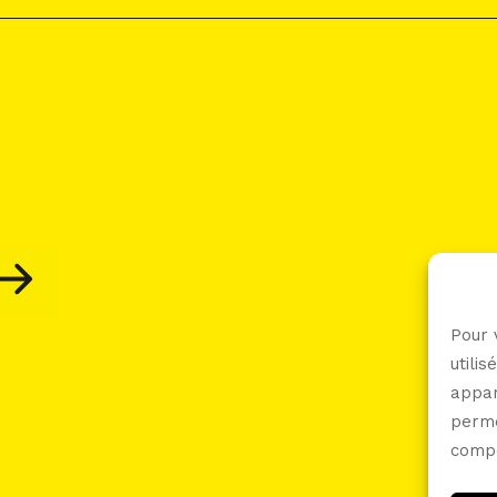
Pour 
utili
appar
perme
compo