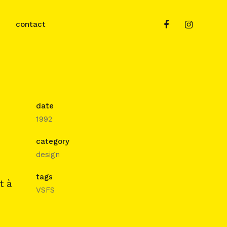
contact
date
1992
category
design
u
tags
t à
VSFS