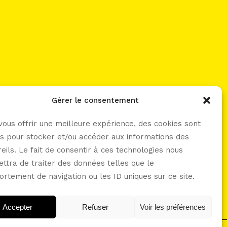
Gérer le consentement
let’s connect -----
vous offrir une meilleure expérience, des cookies sont
sés pour stocker et/ou accéder aux informations des
eils. Le fait de consentir à ces technologies nous
ttra de traiter des données telles que le
rtement de navigation ou les ID uniques sur ce site.
Accepter
Refuser
Voir les préférences
POLITIQUE DE COOKIES