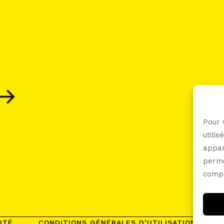
Pour 
utili
appar
perme
compo
ITÉ
CONDITIONS GÉNÉRALES D’UTILISATION (CGU)