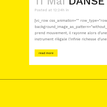
11 Mai
DANSE
Posted at 12:24h
in
[vc_row css_animation="" row_type="row"
background_image_as_pattern="without_p
prend mouvement, il rayonne alors d’une
instrument n’égale l’infinie richesse d’une
read more